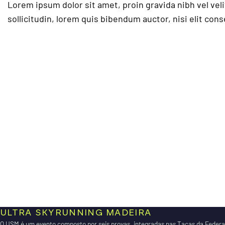
Lorem ipsum dolor sit amet, proin gravida nibh vel vel
sollicitudin, lorem quis bibendum auctor, nisi elit co
ULTRA SKYRUNNING MADEIRA
O USM é um evento composto por seis provas, integradas nas Taças da Feder