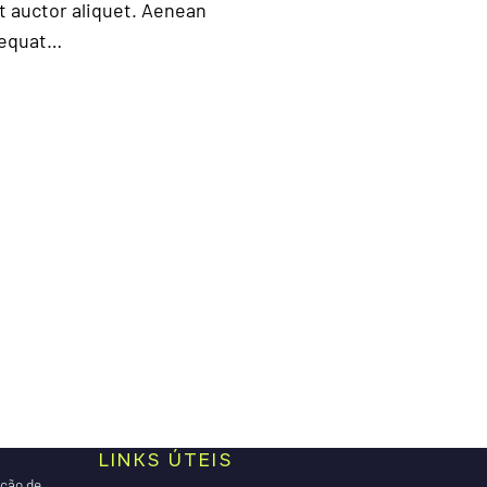
it auctor aliquet. Aenean
nsequat…
LINKS ÚTEIS
ação de