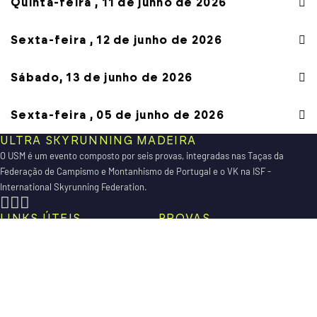
Quinta-feira , 11 de junho de 2026
Sexta-feira , 12 de junho de 2026
Sábado, 13 de junho de 2026
Sexta-feira , 05 de junho de 2026
ULTRA SKYRUNNING MADEIRA
O USM é um evento composto por seis provas, integradas nas Taças da
Federação de Campismo e Montanhismo de Portugal e o VK na ISF -
International Skyrunning Federation.
LINKS ÚTEIS
PROVAS
Regulamento
Kids Race
Áreas Protegidas
Santana Sky Speed
Meteorologia
Norte Sky Race
Contactos
Santana Sky Race
Santana Vertical Kilometer