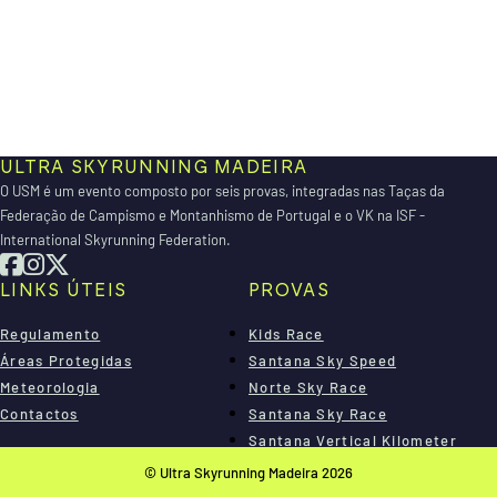
ULTRA SKYRUNNING MADEIRA
O USM é um evento composto por seis provas, integradas nas Taças da
Federação de Campismo e Montanhismo de Portugal e o VK na ISF -
International Skyrunning Federation.
LINKS ÚTEIS
PROVAS
Regulamento
Kids Race
Áreas Protegidas
Santana Sky Speed
Meteorologia
Norte Sky Race
Contactos
Santana Sky Race
Santana Vertical Kilometer
Madeira Sky Race
© Ultra Skyrunning Madeira 2026