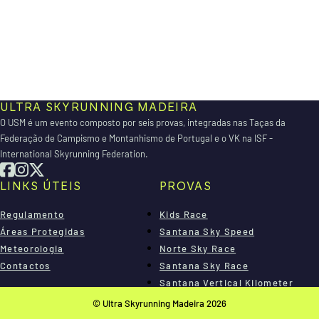
ULTRA SKYRUNNING MADEIRA
O USM é um evento composto por seis provas, integradas nas Taças da
Federação de Campismo e Montanhismo de Portugal e o VK na ISF -
International Skyrunning Federation.
LINKS ÚTEIS
PROVAS
Regulamento
Kids Race
Áreas Protegidas
Santana Sky Speed
Meteorologia
Norte Sky Race
Contactos
Santana Sky Race
Santana Vertical Kilometer
Madeira Sky Race
© Ultra Skyrunning Madeira 2026