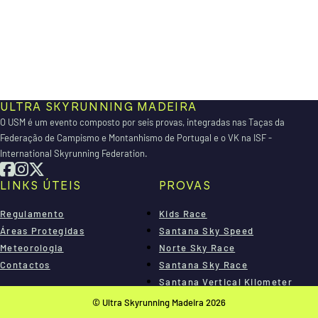
ULTRA SKYRUNNING MADEIRA
O USM é um evento composto por seis provas, integradas nas Taças da
Federação de Campismo e Montanhismo de Portugal e o VK na ISF -
International Skyrunning Federation.
LINKS ÚTEIS
PROVAS
Regulamento
Kids Race
Áreas Protegidas
Santana Sky Speed
Meteorologia
Norte Sky Race
Contactos
Santana Sky Race
Santana Vertical Kilometer
Madeira Sky Race
© Ultra Skyrunning Madeira 2026