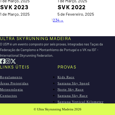
1 de Março, 2025
1 de Março, 2025
SVK 2023
SVK 2022
1 de Março, 2025
5 de Fevereiro, 2025
1
2
3
4
→
ULTRA SKYRUNNING MADEIRA
O USM é um evento composto por seis provas, integradas nas Taças da
Federação de Campismo e Montanhismo de Portugal e o VK na ISF -
International Skyrunning Federation.
LINKS ÚTEIS
PROVAS
Regulamento
Kids Race
Áreas Protegidas
Santana Sky Speed
Meteorologia
Norte Sky Race
Contactos
Santana Sky Race
Santana Vertical Kilometer
Madeira Sky Race
© Ultra Skyrunning Madeira 2026