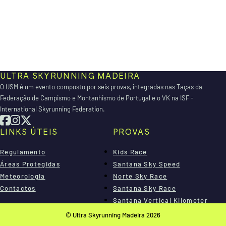
ULTRA SKYRUNNING MADEIRA
O USM é um evento composto por seis provas, integradas nas Taças da
Federação de Campismo e Montanhismo de Portugal e o VK na ISF -
International Skyrunning Federation.
LINKS ÚTEIS
PROVAS
Regulamento
Kids Race
Áreas Protegidas
Santana Sky Speed
Meteorologia
Norte Sky Race
Contactos
Santana Sky Race
Santana Vertical Kilometer
Madeira Sky Race
© Ultra Skyrunning Madeira 2026