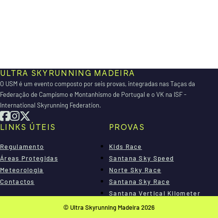
ULTRA SKYRUNNING MADEIRA
O USM é um evento composto por seis provas, integradas nas Taças da
Federação de Campismo e Montanhismo de Portugal e o VK na ISF -
International Skyrunning Federation.
LINKS ÚTEIS
PROVAS
Regulamento
Kids Race
Áreas Protegidas
Santana Sky Speed
Meteorologia
Norte Sky Race
Contactos
Santana Sky Race
Santana Vertical Kilometer
Madeira Sky Race
© Ultra Skyrunning Madeira 2026